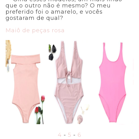
que o outro não é mesmo? O meu
preferido foi o amarelo, e vocês
gostaram de qual?
Maiô de peças rosa
4
-
5
-
6