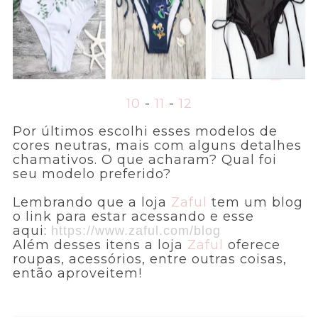
10
-
11
-
12
Por últimos escolhi esses modelos de
cores neutras, mais com alguns detalhes
chamativos. O que acharam? Qual foi
seu modelo preferido?
Lembrando que a loja
Zaful
tem um blog
o link para estar acessando e esse
aqui:
https://www.zaful.com/blog
Além desses itens a loja
Zaful
oferece
roupas, acessórios, entre outras coisas,
então aproveitem!