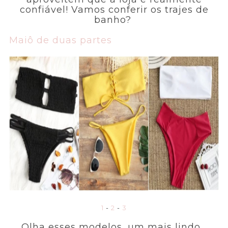
confiável! Vamos conferir os trajes de
banho?
Maiô de duas partes
1
-
2
-
3
Olha esses modelos, um mais lindo