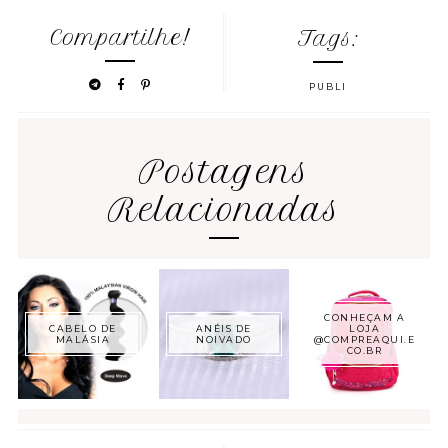
Compartilhe!
Tags:
PUBLI
Postagens
Relacionadas
CONHEÇAM A
CABELO DE
ANÉIS DE
LOJA
MALÁSIA
NOIVADO
@COMPREAQUI.E
CO.BR