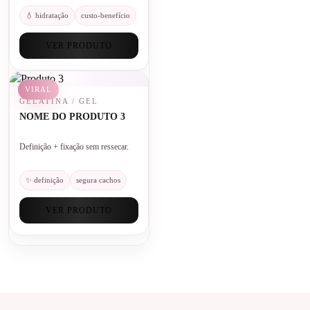
💧 hidratação
custo-benefício
VER PRODUTO
VIRAL
GELATINA / GEL
NOME DO PRODUTO 3
Definição + fixação sem ressecar.
✨ definição
segura cachos
VER PRODUTO