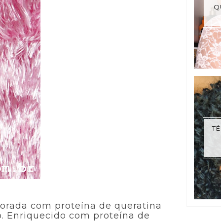
Q
TÉ
aborada com proteína de queratina
o. Enriquecido com proteína de