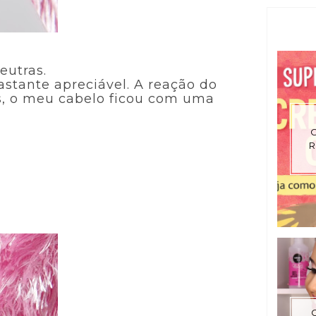
eutras.
tante apreciável. A reação do
os, o meu cabelo ficou com uma
R