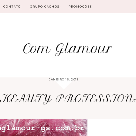
CONTATO
GRUPO CACHOS
PROMOÇÕES
Com Glamour
JANEIRO 16, 2018
 KEAUTY PROFESSION