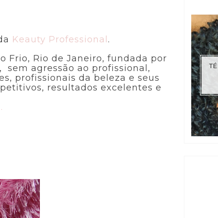
 da
Keauty Professional
.
 Frio, Rio de Janeiro, fundada por
TÉ
 sem agressão ao profissional,
es, profissionais da beleza e seus
etitivos, resultados excelentes e
.