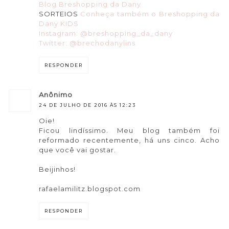
Blog Breshopping da Dany
SORTEIOS
Conheça também o Breshopping da
Dany KIDS
Instagram: @breshopping_da_dany
Twitter: @brechodanylins
RESPONDER
anônimo
24 DE JULHO DE 2016 ÀS 12:23
Oie!
Ficou lindíssimo. Meu blog também foi
reformado recentemente, há uns cinco. Acho
que você vai gostar.
Beijinhos!
rafaelamilitz.blogspot.com
RESPONDER