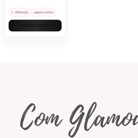
✨ definição
segura cachos
VER PRODUTO